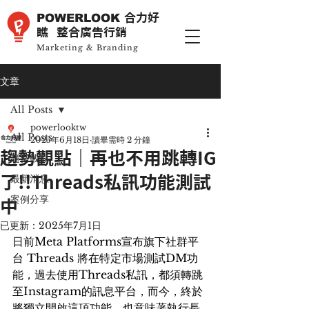
POWERLOOK
合力好
瞧 整合廣告行銷
Marketing & Branding
文章
All Posts
powerlooktw
All Posts
2025年6月18日
讀畢需時 2 分鐘
趨勢觀點｜再也不用跳轉IG
趨勢觀點
最新消息
了!!Threads私訊功能測試
案例分享
中
已更新：
2025年7月1日
日前Meta Platforms宣布旗下社群平
台 Threads 將在特定市場測試DM功
能，過去使用Threads私訊，都須轉跳
至Instagram的訊息平台，而今，終於
將獨立開啟這項功能，也意味著執行長