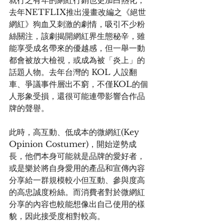
就行之有年的網紅行銷也更加白熱化，
去年NETFLIX推出漫畫改編之《絕世
網紅》狗血又刺激的劇情，吸引不少粉
絲關注，該劇揭開網紅界生態秘辛，雖
能享受成名帶來的優越感，但一舉一動
都會被放大檢視，或成為被「炎上」的
話題人物。去年台灣的 KOL 人設翻
車、爭議事件層出不窮，不僅KOL的個
人形象受損，還很可能連帶影響合作品
牌的聲譽。
此時，高互動、低成本的微網紅(Key 
Opinion Costumer)，開始逆勢成
長，他們本身可能就是品牌的愛好者，
或是樂於將自身愛用的產品和宣傳內容
分享給一群規模較小但互動、參與度高
的高忠誠度粉絲。而消費者對於微網紅
分享的內容也較能想像出自己使用的樣
貌，因此接受度相對較高。