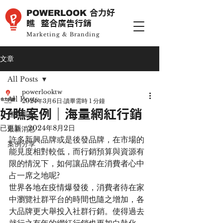
POWERLOOK
合力好
瞧 整合廣告行銷
Marketing & Branding
文章
All Posts
powerlooktw
All Posts
2024年3月6日
讀畢需時 1 分鐘
好瞧案例｜海量網紅行銷
趨勢觀點
已更新：
2024年8月2日
最新消息
許多新興品牌或是後發品牌，在市場的
案例分享
能見度相對較低，而行銷預算與資源有
限的情況下，如何讓品牌在消費者心中
占一席之地呢?
世界各地在疫情爆發後，消費者待在家
中瀏覽社群平台的時間也隨之增加，各
大品牌更大舉投入社群行銷。使得過去