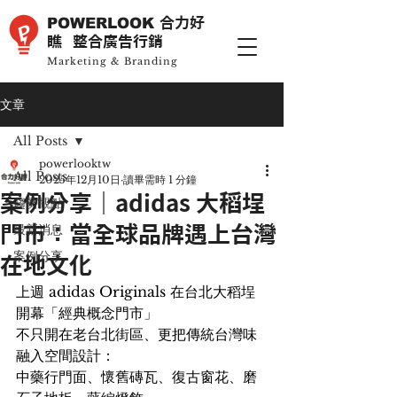
POWERLOOK
合力好
瞧 整合廣告行銷
Marketing & Branding
文章
All Posts
powerlooktw
All Posts
2025年12月10日
讀畢需時 1 分鐘
案例分享｜adidas 大稻埕
趨勢觀點
最新消息
門市：當全球品牌遇上台灣
案例分享
在地文化
上週 adidas Originals 在台北大稻埕
開幕「經典概念門市」
不只開在老台北街區、更把傳統台灣味
融入空間設計：
中藥行門面、懷舊磚瓦、復古窗花、磨