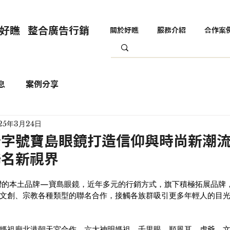
好瞧 整合廣告行銷
關於好瞧
服務介紹
合作案
息
案例分享
25年3月24日
老字號寶島眼鏡打造信仰與時尚新潮
聯名新視界
台灣的本土品牌—寶島眼鏡，近年多元的行銷方式，旗下積極拓展品牌
文創、宗教各種類型的聯名合作，接觸各族群吸引更多年輕人的目
媽祖廟北港朝天宮合作，六大神明媽祖、千里眼、順風耳、虎爺、