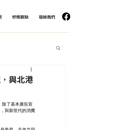
例
好瞧觀點
聯絡我們
流，與北港
，除了基本廣告宣
光，與新世代的消費
文昌帝君、月老共同