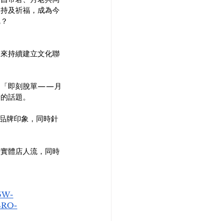
加持及祈福，成為今
呢？
未來持續建立文化聯
如「即刻脫單——月
論的話題。
品牌印象，同時針
升實體店人流，同時
5W-
BRO-