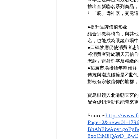
推出全新聯名系列商品，
年「庇」備神器，究竟這
●提升品牌價值形象
結合宗教與時尚，與其他
名，也能成為眼鏡市場中
●口碑效應促使消費者忠
將消費者對於朝天宮信仰
老款」雷射刻字及精緻的
●拓展市場接觸年輕族群
傳統與潮流碰撞是Z世代
對較有宗教信仰的族群，
寶島眼鏡與北港朝天宮的
配合促銷活動也能帶來更
Source:
https://www.f
Page=2&news01=179
BhAhEiwApv4goFyB
6xoCiM8QAvD_BwE