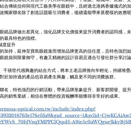
結合傳統信仰與現代工藝美學在眼鏡中，且經過北港媽香爐儀式的
波獨家聯名除了創造話題吸引消費者，後續還能帶來甚麼樣的效應
眼鏡品牌做出差異化，強化品牌文化價值來提升消費者的認同感，
的最具特色的指標。
誠度提升
的加持，延伸至寶島眼鏡進而增加品牌更高的信任度，且特色強烈
眼鏡袋與限量御守，有趣又精緻的設計容易且適合引發社群分享討
、千禧世代感興趣的結合方式，將本土老品牌推向年輕化，持續堆疊
對於加持過的產品也容易產生興趣，觸及更不同的消費族群。
聯名，特色強烈的行銷活動，帶來品牌形象提升、新客群開發、提
高的銷售業績，相信在整體的投資報酬率能獲得非常好的成果。
ormosa-optical.com.tw/include/index.php?
63932016763e176efda9&gad_source=1&gclid=CjwKCAiAw
eYWvS_70hJVnqYMPPClQqnH-A9ie5c0aWQgueJkkyBjS