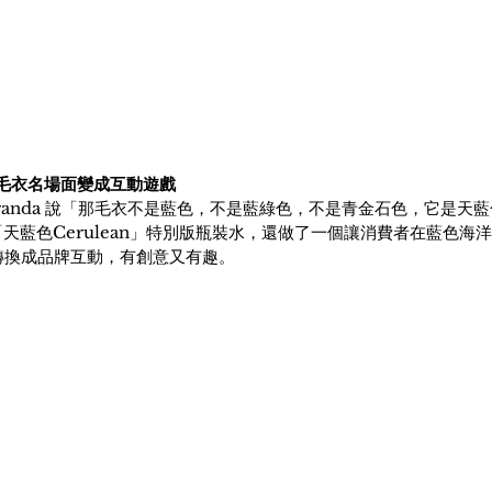
把藍色毛衣名場面變成互動遊戲
randa 說「那毛衣不是藍色，不是藍綠色，不是青金石色，它是天
次推出「天藍色Cerulean」特別版瓶裝水，還做了一個讓消費者在藍色
接轉換成品牌互動，有創意又有趣。