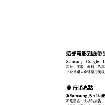
這部電影到底帶
Samsung、Google、
科技、美妝、飲料、汽車
上映首週末全球票房衝破 
🧠 行銷亮點
🎬 Samsung 把 AI
不是硬塞一支功能廣告，而是