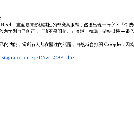
 
的 Reel—畫面是電影標誌性的惡魔高跟鞋，然後出現一行字：「你搜尋過
秒內文則自己糾正：「這不是問句。」冷靜、精準、帶點傲慢—跟 Mir
現自己的功能，當所有人都在關注的話題，自然就會打開 Google，因
.instagram.com/p/DXzrLG8PLdo/