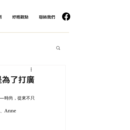
例
好瞧觀點
聯絡我們
只是為了打廣
解到——時尚，從來不只
、Anne 