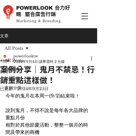
POWERLOOK
合力好
瞧 整合廣告行銷
Marketing & Branding
文章
All Posts
powerlooktw
All Posts
2024年9月4日
讀畢需時 2 分鐘
案例分享｜鬼月不禁忌！行
趨勢觀點
最新消息
銷重點這樣做！
案例分享
已更新：
2024年9月25日
今年的鬼月在本周一(9/2)結束啦！
說到鬼月，不得不說是每年各大品牌的
重點月份
相對於其他節慶活動，整整一個月的時
間及帶來的商機