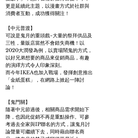
更是延續此主題，以漫畫方式於社群與
消費者互動，成功獲得關注！
【中元普渡】
可說是鬼月的重頭戲~大量的祭拜供品及
三牲，量販店當然不會錯失商機！以
2020大潤發為例，以賣場鬧鬼的方式，
以好兄弟想要的商品來促銷商品，有趣
的演繹方式令人印象深刻。
而今年IKEA也加入戰場，發揮創意推出
「金紙蛋糕」，在網路上掀起一陣討
論！
【鬼門關】
隨著中元節過後，相關商品需求開始下
降，也因此促銷不再是重點操作。可參
考過去全家與IP聯名的方式，讓鬼月討
論聲量可繼續下去，同時藉由聯名商