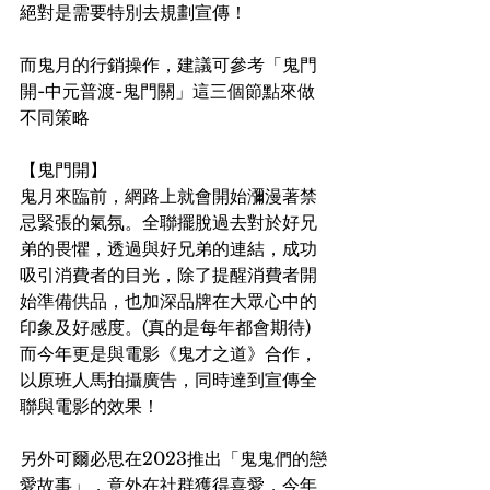
絕對是需要特別去規劃宣傳！
而鬼月的行銷操作，建議可參考「鬼門
開-中元普渡-鬼門關」這三個節點來做
不同策略
【鬼門開】
鬼月來臨前，網路上就會開始瀰漫著禁
忌緊張的氣氛。全聯擺脫過去對於好兄
弟的畏懼，透過與好兄弟的連結，成功
吸引消費者的目光，除了提醒消費者開
始準備供品，也加深品牌在大眾心中的
印象及好感度。(真的是每年都會期待)
而今年更是與電影《鬼才之道》合作，
以原班人馬拍攝廣告，同時達到宣傳全
聯與電影的效果！
另外可爾必思在2023推出「鬼鬼們的戀
愛故事」，意外在社群獲得喜愛，今年