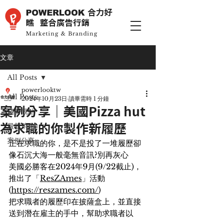
POWERLOOK
合力好
瞧 整合廣告行銷
Marketing & Branding
文章
All Posts
powerlooktw
All Posts
2024年10月23日
讀畢需時 1 分鐘
案例分享｜美國Pizza hut
趨勢觀點
最新消息
為求職的你製作新履歷
案例分享
正在求職的你，是不是投了一堆履歷卻
像石沉大海一般毫無音訊?別再灰心
美國必勝客在2024年9月(9/22截止)，
推出了「
ResZAmes
」活動
(
https://reszames.com/
)
把求職者的履歷印在披薩盒上，並直接
送到潛在雇主的手中，幫助求職者以